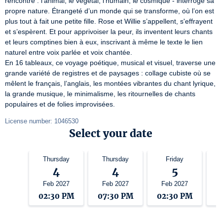
rencontre : l’animal, le végétal, l’humain, le cosmique - interroge sa 
propre nature. Étrangeté d’un monde qui se transforme, où l’on est 
plus tout à fait une petite fille. Rose et Willie s’appellent, s'effrayent 
et s’espèrent. Et pour apprivoiser la peur, ils inventent leurs chants 
et leurs comptines bien à eux, inscrivant à même le texte le lien 
naturel entre voix parlée et voix chantée.

En 16 tableaux, ce voyage poétique, musical et visuel, traverse une 
grande variété de registres et de paysages : collage cubiste où se 
mêlent le français, l’anglais, les montées vibrantes du chant lyrique, 
la grande musique, le minimalisme, les ritournelles de chants 
populaires et de folies improvisées.
License number: 1046530
Select your date
Thursday
Thursday
Friday
4
4
5
Feb 2027
Feb 2027
Feb 2027
02:30 PM
07:30 PM
02:30 PM
0