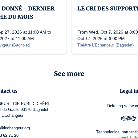
 DONNÉ - DERNIER
LE CRI DES SUPPORT
E DU MOIS
p 27, 2026 at 11:00 AM to
From Wed, Oct 7, 2026 at 8:00
 2027 at 11:00 AM
Oct 17, 2026 at 6:00 PM
angeur
(
Bagnolet
)
Théâtre L'Echangeur
(
Bagnolet
)
See more
ntact us
Legal i
EUR - CIE PUBLIC CHÉRI
Ticketing softwar
l de Gaulle 93170 Bagnolet
e L'Échangeur
n@lechangeur.org
Technological partner fo
3 62 71 20
Legal & Pr