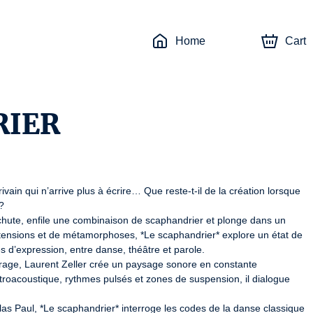
Home
Cart
RIER
vain qui n’arrive plus à écrire… Que reste-t-il de la création lorsque 


 chute, enfile une combinaison de scaphandrier et plonge dans un 
e tensions et de métamorphoses, *Le scaphandrier* explore un état de 
 d’expression, entre danse, théâtre et parole.

rage, Laurent Zeller crée un paysage sonore en constante 
troacoustique, rythmes pulsés et zones de suspension, il dialogue 
as Paul, *Le scaphandrier* interroge les codes de la danse classique 